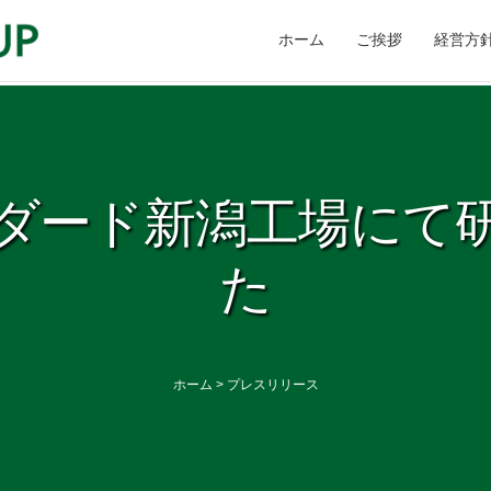
ホーム
ご挨拶
経営方
ダード新潟工場にて
た
ホーム
>
プレスリリース